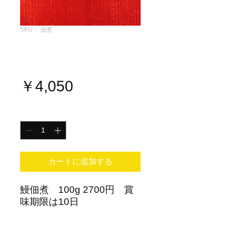
SKU： 佃煮
鰻佃煮 150g 送料
無料 簡易包装
価
￥4,050
格
数量
*
カートに追加する
鰻佃煮 100g 2700円 賞
味期限は10日