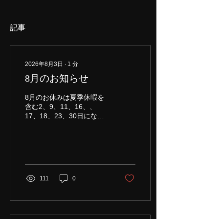
記事
2026年8月3日
∙
1
分
8月のお知らせ
8月のお休みは夏季休暇を
含む2、9、11、16、、
17、18、23、30日になり
ますのでどうぞよろしくお
願い致します。 17、18の
月、火曜日が夏季休業とな
ります。
湯葢
111
0