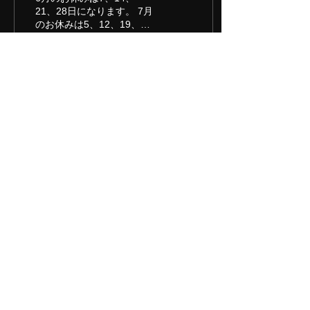
21、28日になります。 7月
のお休みは5、12、19、
20、21、26日になりま
す。 どうぞ宜しくお願い致
します。
273
0
もっと見る
佃煮処 湯葢
〒110-0014 東京都台東区北上野2-1-1
TEL：03-6231-6550
FAX：03-6231-6817
Email：
yubuta1213@gmail.com
【営業時間】午前10:00〜午後6:00